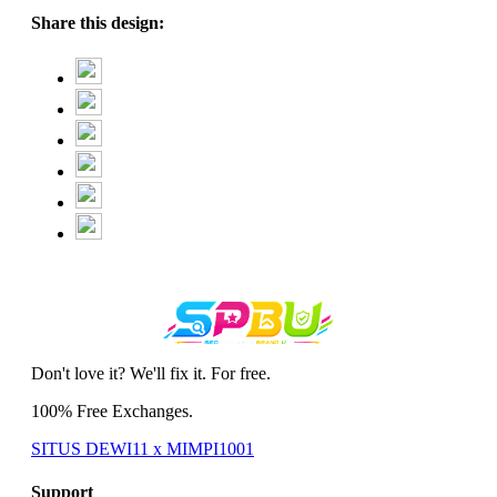
Share this design:
Don't love it? We'll fix it. For free.
100% Free Exchanges.
SITUS DEWI11 x MIMPI1001
Support