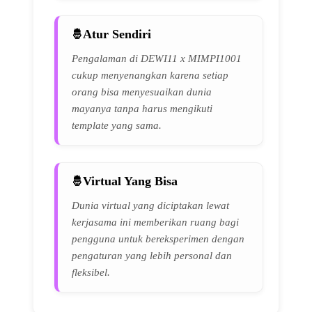
Atur Sendiri
Pengalaman di DEWI11 x MIMPI1001
cukup menyenangkan karena setiap
orang bisa menyesuaikan dunia
mayanya tanpa harus mengikuti
template yang sama.
Virtual Yang Bisa
Dunia virtual yang diciptakan lewat
kerjasama ini memberikan ruang bagi
pengguna untuk bereksperimen dengan
pengaturan yang lebih personal dan
fleksibel.