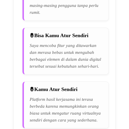
masing-masing pengguna tanpa perlu
rumit.
Bisa Kamu Atur Sendiri
Saya mencoba fitur yang ditawarkan
dan merasa bebas untuk mengubah
berbagai elemen di dalam dunia digital
tersebut sesuai kebutuhan sehari-hari.
Kamu Atur Sendiri
Platform hasil kerjasama ini terasa
berbeda karena memungkinkan orang
biasa untuk mengatur ruang virtualnya
sendiri dengan cara yang sederhana.