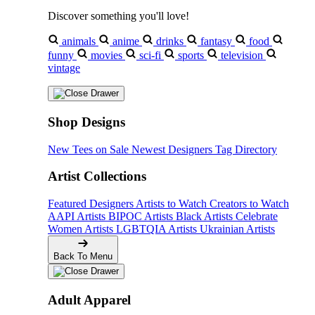
Discover something you'll love!
animals
anime
drinks
fantasy
food
funny
movies
sci-fi
sports
television
vintage
Shop Designs
New Tees on Sale
Newest Designers
Tag Directory
Artist Collections
Featured Designers
Artists to Watch
Creators to Watch
AAPI Artists
BIPOC Artists
Black Artists
Celebrate
Women Artists
LGBTQIA Artists
Ukrainian Artists
Back To Menu
Adult Apparel