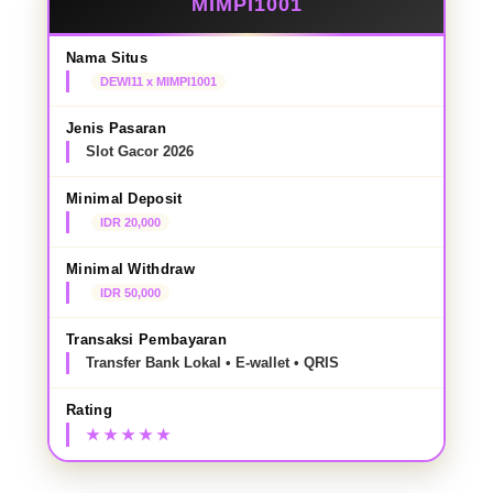
MIMPI1001
Nama Situs
DEWI11 x MIMPI1001
Jenis Pasaran
Slot Gacor 2026
Minimal Deposit
IDR 20,000
Minimal Withdraw
IDR 50,000
Transaksi Pembayaran
Transfer Bank Lokal • E-wallet • QRIS
Rating