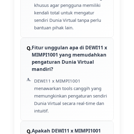
khusus agar pengguna memiliki
kendali total untuk mengatur
sendiri Dunia Virtual tanpa perlu
bantuan pihak lain.
Fitur unggulan apa di DEWI11 x
MIMPI1001 yang memudahkan
pengaturan Dunia Virtual
mandiri?
DEWI11 x MIMPI1001
menawarkan tools canggih yang
memungkinkan pengaturan sendiri
Dunia Virtual secara real-time dan
intuitif.
Apakah DEWI11 x MIMPI1001