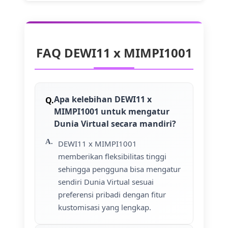
FAQ DEWI11 x MIMPI1001
Apa kelebihan DEWI11 x
MIMPI1001 untuk mengatur
Dunia Virtual secara mandiri?
DEWI11 x MIMPI1001
memberikan fleksibilitas tinggi
sehingga pengguna bisa mengatur
sendiri Dunia Virtual sesuai
preferensi pribadi dengan fitur
kustomisasi yang lengkap.