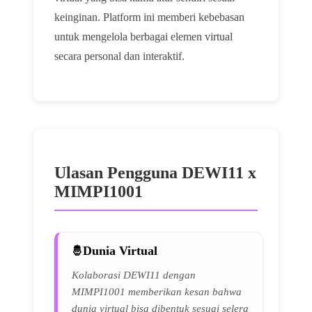
keinginan. Platform ini memberi kebebasan
untuk mengelola berbagai elemen virtual
secara personal dan interaktif.
Ulasan Pengguna DEWI11 x
MIMPI1001
Dunia Virtual
Kolaborasi DEWI11 dengan
MIMPI1001 memberikan kesan bahwa
dunia virtual bisa dibentuk sesuai selera