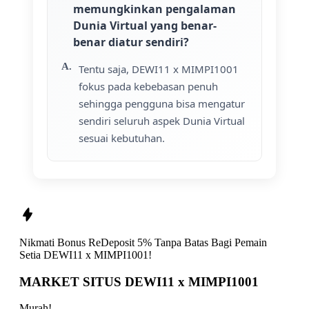
memungkinkan pengalaman
Dunia Virtual yang benar-
benar diatur sendiri?
Tentu saja, DEWI11 x MIMPI1001
fokus pada kebebasan penuh
sehingga pengguna bisa mengatur
sendiri seluruh aspek Dunia Virtual
sesuai kebutuhan.
Nikmati
Bonus ReDeposit 5% Tanpa Batas
Bagi Pemain
Setia
DEWI11 x MIMPI1001!
MARKET SITUS DEWI11 x MIMPI1001
Murah!