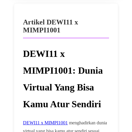
Artikel DEWI11 x
MIMPI1001
DEWI11 x
MIMPI1001: Dunia
Virtual Yang Bisa
Kamu Atur Sendiri
DEWI11 x MIMPI1001
menghadirkan dunia
virtual yang bisa kamu atur sendiri sesuai