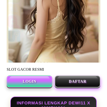
SLOT GACOR RESMI
LOGIN
DAFTAR
INFORMASI LENGKAP DEWI11 X